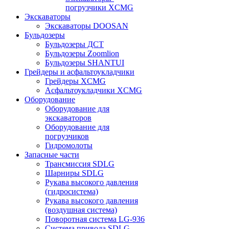
погрузчики XCMG
Экскаваторы
Экскаваторы DOOSAN
Бульдозеры
Бульдозеры ДСТ
Бульдозеры Zoomlion
Бульдозеры SHANTUI
Грейдеры и асфальтоукладчики
Грейдеры XCMG
Асфальтоукладчики XCMG
Оборудование
Оборудование для
экскаваторов
Оборудование для
погрузчиков
Гидромолоты
Запасные части
Трансмиссия SDLG
Шарниры SDLG
Рукава высокого давления
(гидросистема)
Рукава высокого давления
(воздушная система)
Поворотная система LG-936
Система привода SDLG