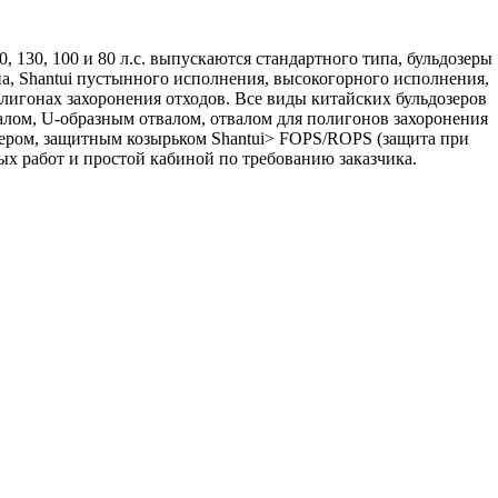
0, 130, 100 и 80 л.с. выпускаются стандартного типа, бульдозеры
ипа, Shantui пустынного исполнения, высокогорного исполнения,
олигонах захоронения отходов. Все виды китайских бульдозеров
алом, U-образным отвалом, отвалом для полигонов захоронения
нером, защитным козырьком Shantui> FOPS/ROPS (защита при
ых работ и простой кабиной по требованию заказчика.