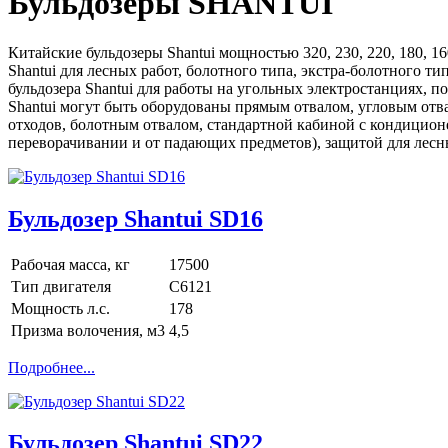
Бульдозеры SHANTUI
Китайские бульдозеры Shantui мощностью 320, 230, 220, 180, 16
Shantui для лесных работ, болотного типа, экстра-болотного т
бульдозера Shantui для работы на угольных электростанциях, п
Shantui могут быть оборудованы прямым отвалом, угловым отв
отходов, болотным отвалом, стандартной кабиной с кондицио
переворачивании и от падающих предметов), защитой для лесн
Бульдозер Shantui SD16
Рабочая масса, кг
17500
Тип двигателя
C6121
Мощность л.с.
178
Призма волочения, м3
4,5
Подробнее...
Бульдозер Shantui SD22