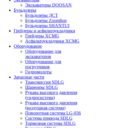
Экскаваторы DOOSAN
Бульдозеры
Бульдозеры ДСТ
Бульдозеры Zoomlion
Бульдозеры SHANTUI
Грейдеры и асфальтоукладчики
Грейдеры XCMG
Асфальтоукладчики XCMG
Оборудование
Оборудование для
экскаваторов
Оборудование для
погрузчиков
Гидромолоты
Запасные части
Трансмиссия SDLG
Шарниры SDLG
Рукава высокого давления
(гидросистема)
Рукава высокого давления
(воздушная система)
Поворотная система LG-936
Система привода SDLG
Тормозная система SDLG